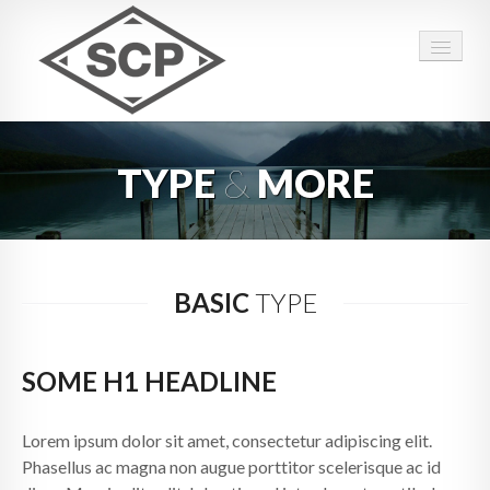
BEGINNING
TYPE
&
MORE
ABOUT US
PRODUCTS
DOCUMENTS
BASIC
TYPE
FAQS
SOME H1 HEADLINE
CONTACT
Lorem ipsum dolor sit amet, consectetur adipiscing elit.
Phasellus ac magna non augue porttitor scelerisque ac id