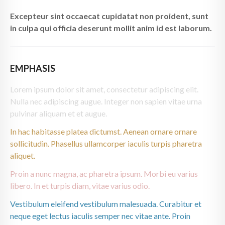
Excepteur sint occaecat cupidatat non proident, sunt
in culpa qui officia deserunt mollit anim id est laborum.
EMPHASIS
Lorem ipsum dolor sit amet, consectetur adipiscing elit.
Nulla nec adipiscing augue. Integer non sapien vitae urna
pulvinar aliquam et et augue.
In hac habitasse platea dictumst. Aenean ornare ornare
sollicitudin. Phasellus ullamcorper iaculis turpis pharetra
aliquet.
Proin a nunc magna, ac pharetra ipsum. Morbi eu varius
libero. In et turpis diam, vitae varius odio.
Vestibulum eleifend vestibulum malesuada. Curabitur et
neque eget lectus iaculis semper nec vitae ante. Proin